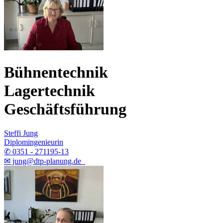
Bühnentechnik
Lagertechnik
Geschäftsführung
Steffi Jung
Diplomingenieurin
✆ 0351 - 271195-13
✉ jung@dtp-planung.de