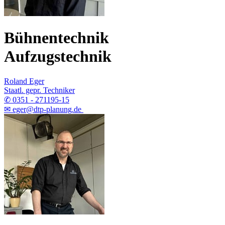
Bühnentechnik
Aufzugstechnik
Roland Eger
Staatl. gepr. Techniker
✆ 0351 - 271195-15
✉ eger@dtp-planung.de