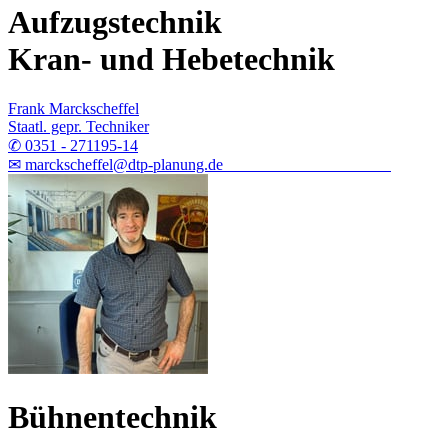
Aufzugstechnik
Kran- und Hebetechnik
Frank Marckscheffel
Staatl. gepr. Techniker
✆ 0351 - 271195-14
✉ marckscheffel@dtp-planung.de
Bühnentechnik