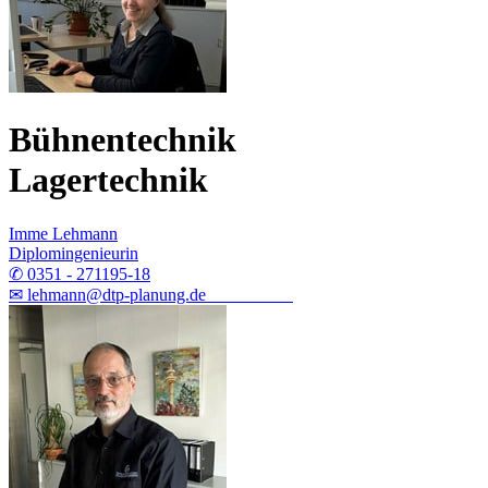
Bühnentechnik
Lagertechnik
Imme Lehmann
Diplomingenieurin
✆ 0351 - 271195-18
✉ lehmann@dtp-planung.de