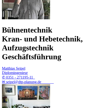
Bühnentechnik
Kran- und Hebetechnik,
Aufzugstechnik
Geschäftsführung
Matthias Seipel
Diplomingenieur
✆ 0351 - 271195-11
✉ seipel@dtp-planung.de